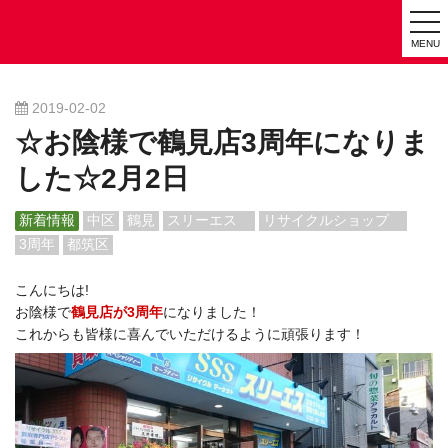
tog
MENU
nav
2019-02-02
☆お陰様で鶴見店3周年になりま
した☆2月2日
新着情報
中区
鶴見
スリーエス
リサイクルショップ
3周年
都筑区
こんにちは!
お陰様で
鶴見店が3周年
になりました！
これからも皆様に喜んでいただけるように頑張ります！