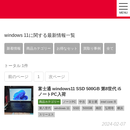
tog
MENU
nav
windows 11に関する最新情報一覧
新着情報
商品カテゴリー
お得なセット
買取り事例
全て
トータル:1件
前のページ
1
次ページ
富士通 windows11 SSD 500GB 第8世代 i5
ノートPC入荷
商品カテゴリー
ノートPC
中古
富士通
intel core i5
第八世代
windows 11
SSD
500GB
南区
弘明寺
横浜
スリーエス
2024-02-07